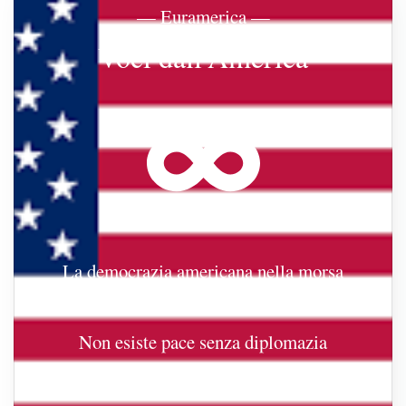
— Euramerica —
Voci dall'America
La democrazia americana nella morsa
reazionaria
Non esiste pace senza diplomazia
Groenlandia e Stati Uniti: una prospettiva