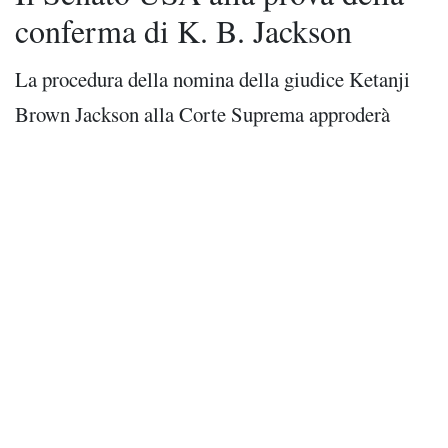
conferma di K. B. Jackson
La procedura della nomina della giudice Ketanji
Brown Jackson alla Corte Suprema approderà
nelle prossime settimane nell'aula del Senato,
mentre le dichiarazioni, e l’atteggiamento della
minoranza repubblicana fanno presagire una
inusuale battaglia
|
2 apr 2022
Tempo di lettura: 4 min read