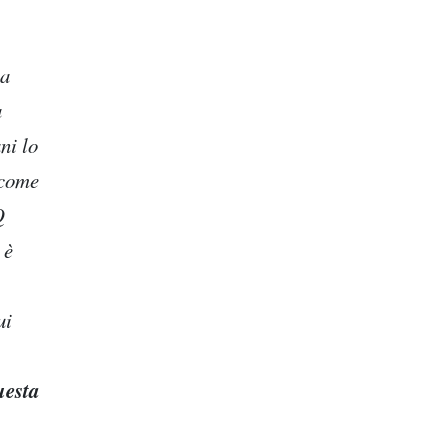
ca
a
ni lo
 come
Q
 è
ui
esta