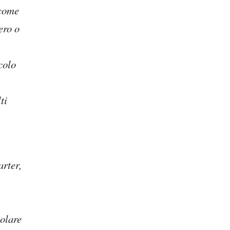
 come
ero o
colo
ti
arter,
colare