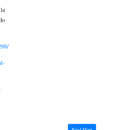
 la
ndo
288/
l-
-
Read More