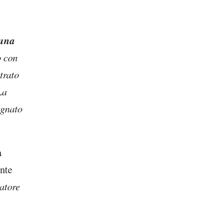
 una
o con
trato
La
agnato
a
ente
atore