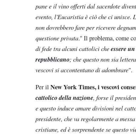
pane e il vino offerti dal sacerdote div
evento, l'Eucaristia è ciò che ci unisce.
non dovrebbero fare per ricevere degna
questione privata
." Il problema, come c
essere un
di fede tra alcuni cattolici che
repubblicano
; che questo non sia letter
vescovi si accontentano di adombrare
".
New York Times,
i vescovi cons
Per il
cattolico della nazione
, forse il presid
e questo induce amare divisioni nel catt
presidente, che va regolarmente a messa 
cristiane, ed è sorprendente se questo vi