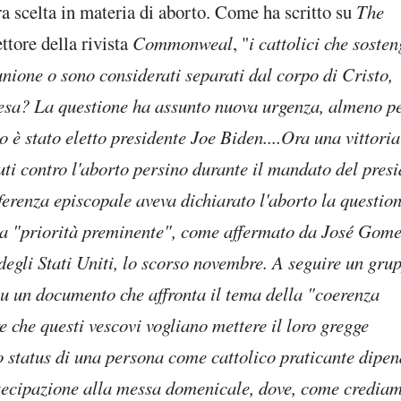
ra scelta in materia di aborto. Come ha scritto su
The
ttore della rivista
Commonweal
, "
i cattolici che soste
nione o sono considerati separati dal corpo di Cristo,
iesa? La questione ha assunto nuova urgenza, almeno p
o è stato eletto presidente Joe Biden....Ora una vittoria
ti contro l'aborto persino durante il mandato del presi
erenza episcopale aveva dichiarato l'aborto la questio
i, la "priorità preminente", come affermato da José Gome
egli Stati Uniti, lo scorso novembre. A seguire un gru
su un documento che affronta il tema della "coerenza
e che questi vescovi vogliano mettere il loro gregge
lo status di una persona come cattolico praticante dipe
ecipazione alla messa domenicale, dove, come crediam