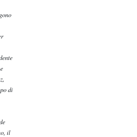
ngono
er
dente
ne
z,
ppo di
nde
o, il