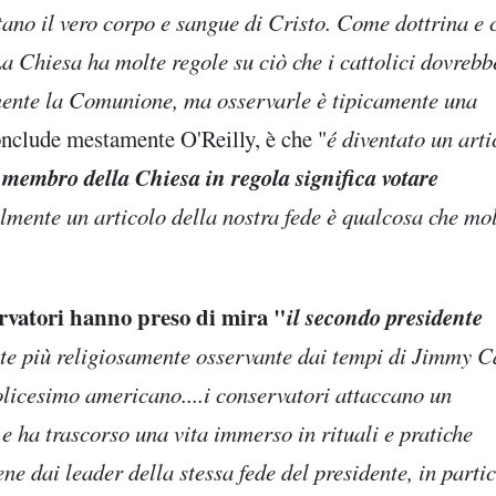
entano il vero corpo e sangue di Cristo. Come dottrina e
 La Chiesa ha molte regole su ciò che i cattolici dovrebb
mente la Comunione, ma osservarle è tipicamente una
onclude mestamente O'Reilly, è che "
é diventato un arti
 membro della Chiesa in regola significa votare
almente un articolo della nostra fede è qualcosa che mol
ervatori hanno preso di mira "
il secondo presidente
ente più religiosamente osservante dai tempi di Jimmy C
olicesimo americano....i conservatori attaccano un
e ha trascorso una vita immerso in rituali e pratiche
ene dai leader della stessa fede del presidente, in parti