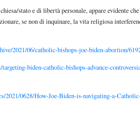
hiesa/stato e di libertà personale, appare evidente che
izionare, se non di inquinare, la vita religiosa interfere
chive/2021/06/catholic-bishops-joe-biden-abortion/619
targeting-biden-catholic-bishops-advance-controversia
s/2021/0628/How-Joe-Biden-is-navigating-a-Catholic