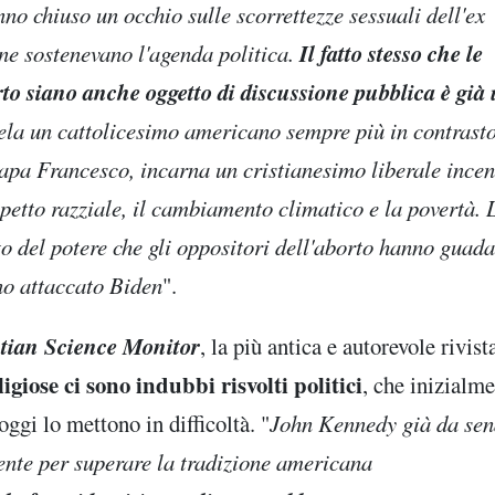
no chiuso un occhio sulle scorrettezze sessuali dell'ex
Il fatto stesso che le
ne sostenevano l'agenda politica.
rto siano anche oggetto di discussione pubblica è già
vela un cattolicesimo americano sempre più in contrast
a Francesco, incarna un cristianesimo liberale incen
spetto razziale, il cambiamento climatico e la povertà. 
 del potere che gli oppositori dell'aborto hanno guad
no attaccato Biden
".
tian Science Monitor
, la più antica e autorevole rivist
igiose ci sono indubbi risvolti politici
, che inizialm
ggi lo mettono in difficoltà. "
John Kennedy già da sen
ente per superare la tradizione americana