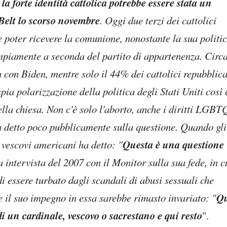
la forte identità cattolica potrebbe essere stata un
 Belt lo scorso novembre
. Oggi due terzi dei cattolici
poter ricevere la comunione, nonostante la sua politi
ampiamente a seconda del partito di appartenenza. Circ
a con Biden, mentre solo il 44% dei cattolici repubblica
pia polarizzazione della politica degli Stati Uniti così
ella chiesa. Non c'è solo l'aborto, anche i diritti LGBT
a detto poco pubblicamente sulla questione. Quando gli
Questa è una questione
i vescovi americani ha detto: "
intervista del 2007 con il Monitor sulla sua fede, in c
i essere turbato dagli scandali di abusi sessuali che
Qu
e il suo impegno in essa sarebbe rimasto invariato: "
di un cardinale, vescovo o sacrestano e qui resto
".