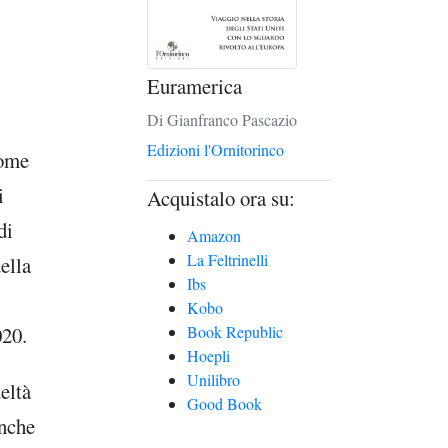
Euramerica
Di Gianfranco Pascazio
Edizioni l'Ornitorinco
come
i
Acquistalo ora su:
di
Amazon
La Feltrinelli
ella
Ibs
Kobo
Book Republic
020.
Hoepli
Unilibro
eltà
Good Book
anche