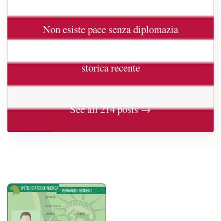
reazionaria
Non esiste pace senza diplomazia
Groenlandia e Stati Uniti: una prospettiva
storica recente
See all 214 posts →