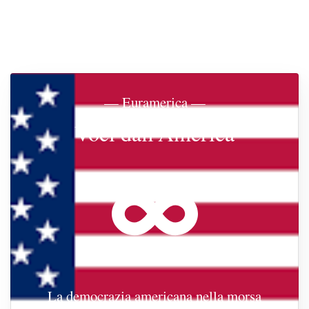
— Euramerica —
Voci dall'America
La democrazia americana nella morsa