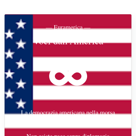
— Euramerica —
Voci dall'America
La democrazia americana nella morsa
reazionaria
Non esiste pace senza diplomazia