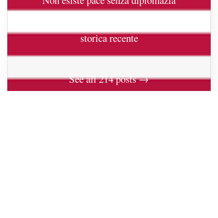
Groenlandia e Stati Uniti: una prospettiva
storica recente
See all 214 posts →
VOCI DALL'AMERICA
Trump 2 - La nuova mappa del