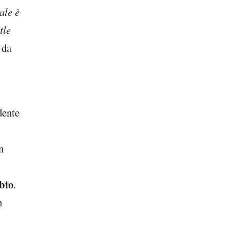
ale è
tle
 da
dente
n
mbio
.
n