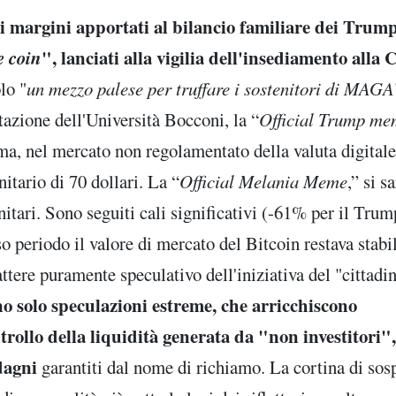
 i margini apportati al bilancio familiare dei Trum
 coin
", lanciati alla vigilia dell'insediamento alla 
lo "
un mezzo palese per truffare i sostenitori di MAGA
tazione dell'Università Bocconi, la “
Official Trump me
a, nel mercato non regolamentato della valuta digitale
nitario di 70 dollari. La “
Official Melania Meme
,” si s
unitari. Sono seguiti cali significativi (-61% per il Trum
o periodo il valore di mercato del Bitcoin restava stabi
attere puramente speculativo dell'iniziativa del "cittadi
o solo speculazioni estreme, che arricchiscono
trollo della liquidità generata da "non investitori",
adagni
garantiti dal nome di richiamo. La cortina di sosp