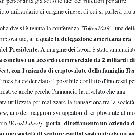
 personalità già sotto le luci dei riflettori per altre
ripto miliardario di origine cinese, di cui si parlerà più 
oha dve si è tenuta la conferenza "
Token2049
", una dell
la delegazione americana era
riptovalute, alla quale
del Presidente.
A margine dei lavori è stato annunciat
 concluso un accordo commerciale da 2 miliardi di
ject
, con l'azienda di criptovalute della famiglia
Tru
imes ha evidenziato il possibile conflitto d'interessi pe
ernative anche perché l'annuncio ha rivelato che una
ata utilizzata per realizzare la transazione tra la società
nce
, uno dei maggiori sviluppatori di criptovalute al m
porta direttamente un'azienda d
coin
World Liberty
,
n una società di venture capital sostenuta da un g