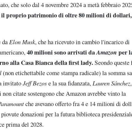
mato, che solo dal 4 novembre 2024 a metà febbraio 20
l proprio patrimonio di oltre 80 milioni di dollari,
e da
Elon Musk
, che ha ricevuto in cambio l'incarico di
40 milioni sono arrivati da
Amazon
per l
 americano,
no alla Casa Bianca della first lady.
Seondo queste 
al
(non etichettabile come stampa radicale) la somma s
a invitato
Jeff Bezos
e la sua fidanzata,
Lauren Sánchez
ti non citate sostengono che Amazon avrebbe vinto la
e Paramount
che avevano offerto fra 4 e 14 milioni di doll
no piovute donazioni per la futura biblioteca presidenzial
ce prima del 2028.