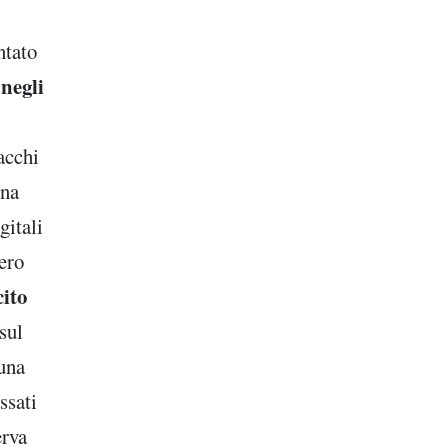
ntato
 negli
tacchi
una
gitali
bero
ito
sul
 una
ssati
erva