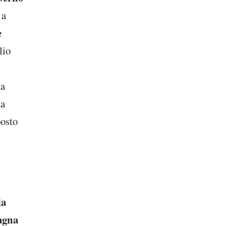
 a
e
glio
da
ha
posto
la
pagna