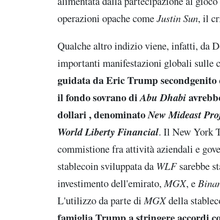
alimentata dalla partecipazione al gioco di
operazioni opache come
Justin Sun
, il c
Qualche altro indizio viene, infatti, da D
importanti manifestazioni globali sulle c
guidata da Eric Trump secondgenito 
il fondo sovrano di
Abu Dhabi
avrebbe
dollari , denominato
New Mideast Pro
World Liberty Financial
. Il New York T
commistione fra attività aziendali e gov
stablecoin sviluppata da
WLF
sarebbe st
investimento dell'emirato,
MGX
, e
Bina
L'utilizzo da parte di
MGX
della stable
famiglia Trump a stringere accordi co