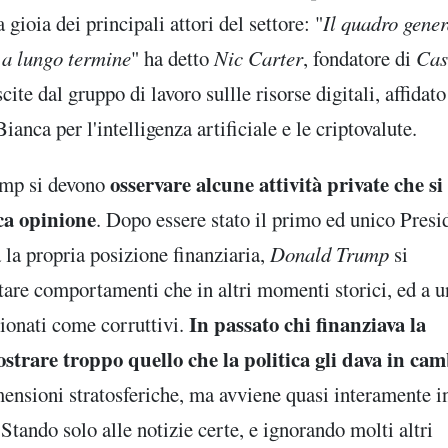
la gioia dei principali attori del settore: "
Il quadro gener
 a lungo termine
" ha detto
Nic Carter
, fondatore di
Cas
cite dal gruppo di lavoro sullle risorse digitali, affidato
Bianca per l'intelligenza artificiale e le criptovalute.
osservare alcune attività private che si
rump si devono
ica opinione
. Dopo essere stato il primo ed unico Presi
 la propria posizione finanziaria,
Donald Trump
si
tare comportamenti che in altri momenti storici, ed a u
In passato chi finanziava la
zionati come corruttivi.
strare troppo quello che la politica gli dava in ca
ensioni stratosferiche, ma avviene quasi interamente i
Stando solo alle notizie certe, e ignorando molti altri