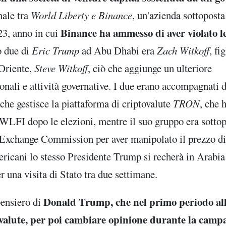
male tra
World Liberty e Binance
, un'azienda sottoposta
Binance ha ammesso di aver violato l
23, anno in cui
o due di
Eric Trump
ad Abu Dhabi era
Zach Witkoff
, fi
 Oriente,
Steve Witkoff
, ciò che aggiunge un ulteriore
onali e attività governative. I due erano accompagnati 
 che gestisce la piattaforma di criptovalute
TRON
, che 
 $WLFI dopo le elezioni, mentre il suo gruppo era sotto
nd Exchange Commission per aver manipolato il prezzo di
ricani lo stesso Presidente Trump si recherà in Arabia
 una visita di Stato tra due settimane.
Donald Trump, che nel primo periodo al
pensiero di
tovalute, per poi cambiare opinione durante la cam