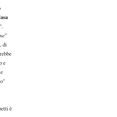
p
Casa
".
me
”
, di
arebbe
p e
le
no"
etti è