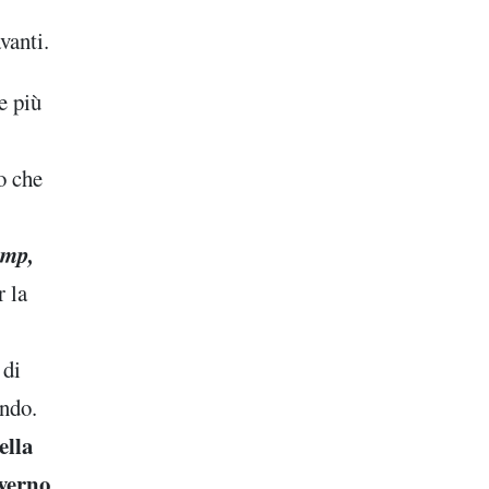
avanti.
e più
o che
mp,
r la
 di
ondo.
ella
overno