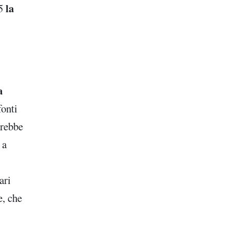
la
25
a
fonti
arebbe
, a
ari
e, che