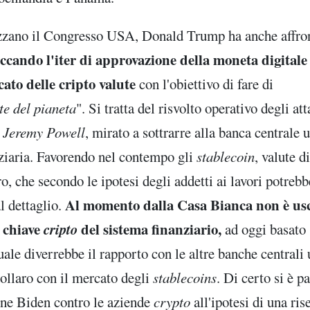
piazzano il Congresso USA, Donald Trump ha anche affro
ccando l'iter di approvazione della moneta digitale
ato delle cripto valute
con l'obiettivo di fare di
te del pianeta
". Si tratta del risvolto operativo degli at
D
Jeremy Powell
, mirato a sottrarre alla banca centrale 
nziaria. Favorendo nel contempo gli
stablecoin
, valute di
ro, che secondo le ipotesi degli addetti ai lavori potreb
Al momento dalla Casa Bianca non è usc
l dettaglio.
n chiave
cripto
del sistema finanziario,
ad oggi basato 
quale diverrebbe il rapporto con le altre banche centrali
 dollaro con il mercato degli
stablecoins
. Di certo si è pa
one Biden contro le aziende
crypto
all'ipotesi di una ris